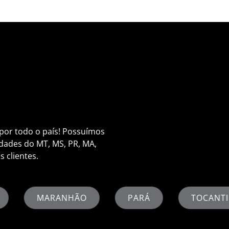
por todo o país! Possuímos
 cidades do MT, MS, PR, MA,
 clientes.
PARÁ
TOCANTINS
MATO GRO