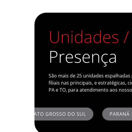
Unidades /
Presença
São mais de 25 unidades espalhadas 
filiais nas principais, e estratégicas,
PA e TO, para atendimento aos nossos
SSO DO SUL
PARANÁ
MARANHÃO