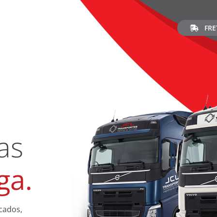
FRE
as
ga.
cados,